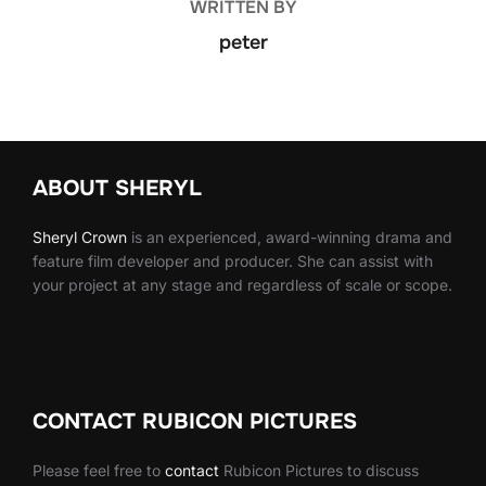
WRITTEN BY
peter
ABOUT SHERYL
Sheryl
Crown
is an experienced, award-winning drama and
feature film developer and producer. She can assist with
your project at any stage and regardless of scale or scope.
CONTACT RUBICON PICTURES
Please feel free to
contact
Rubicon Pictures to discuss