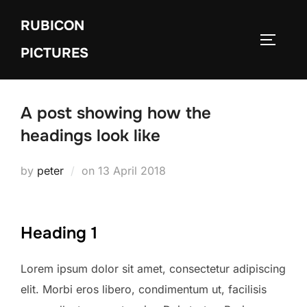
Skip
RUBICON
to
TOGGLE
content
PICTURES
A post showing how the
headings look like
Posted
by
peter
on
13 April 2018
on
Heading 1
Lorem ipsum dolor sit amet, consectetur adipiscing
elit. Morbi eros libero, condimentum ut, facilisis